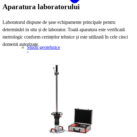
Aparatura laboratorului
Laboratorul dispune de șase echipamente principale pentru
determinări in situ și de laborator. Toată aparatura este verificată
metrologic conform cerințelor tehnice și este utilizată în cele cinci
domenii autorizate.
Studii geotehnice
Încercări pe beton
Verificare grad compactare
Încercări agregate
Încercări drumuri
Analize laborator
Analize probe prin curier
Toate serviciile
Aparatură
Echipa
Proiecte