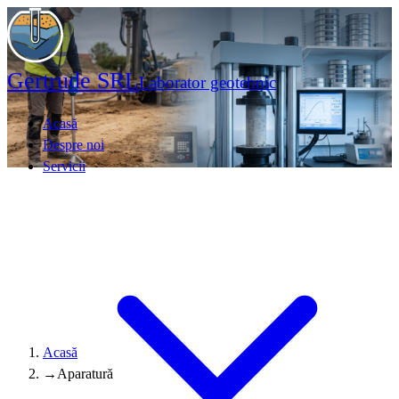
Gertrude SRL
Laborator geotehnic
Acasă
Despre noi
Servicii
Acasă
→
Aparatură